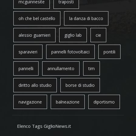
mcguinnesite
traposti
oh che bel castello
la danza di bacco
alessio guarnieri
giglio lab
cie
sparavieri
pannelli fotovoltaici
pontili
pannelli
annullamento
tim
diritto allo studio
borse di studio
navigazione
balneazione
diportismo
Elenco Tags GiglioNews.it