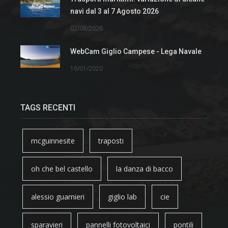
navi dal 3 al 7 Agosto 2026
02/08/2026
WebCam Giglio Campese - Lega Navale
16/01/2020
TAGS RECENTI
mcguinnesite
traposti
oh che bel castello
la danza di bacco
alessio guarnieri
giglio lab
cie
sparavieri
pannelli fotovoltaici
pontili