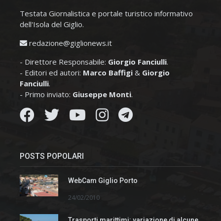
Testata Giornalistica e portale turistico informativo
dell'Isola del Giglio.
redazione@giglionews.it
- Direttore Responsabile:
Giorgio Fanciulli
.
- Editori ed autori:
Marco Baffigi
&
Giorgio
Fanciulli
.
- Primo inviato:
Giuseppe Monti
.
POSTS POPOLARI
WebCam Giglio Porto
24/02/2010
Trasporti marittimi: variazione di alcune