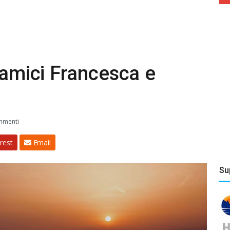
 amici Francesca e
mmenti
rest
Email
Su