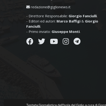
redazione@giglionews.it
- Direttore Responsabile:
Giorgio Fanciulli
.
- Editori ed autori:
Marco Baffigi
&
Giorgio
Fanciulli
.
- Primo inviato:
Giuseppe Monti
.
Testata Giornalistica dell'Isola del Giglio a cura di Gio