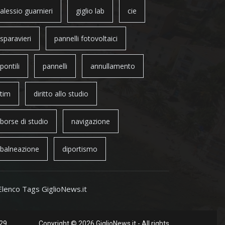
alessio guarnieri
giglio lab
cie
sparavieri
pannelli fotovoltaici
pontili
pannelli
annullamento
tim
diritto allo studio
borse di studio
navigazione
balneazione
diportismo
Elenco Tags GiglioNews.it
 29
Copyright © 2026 GiglioNews.it - All rights