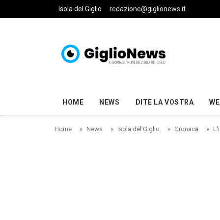
Skip to main content
Isola del Giglio
redazione@giglionews.it
HOME
NEWS
DITE LA VOSTRA
WE
Home
News
Isola del Giglio
Cronaca
L'