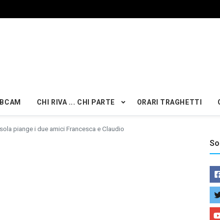
BCAM
CHI RIVA ... CHI PARTE
ORARI TRAGHETTI
isola piange i due amici Francesca e Claudio
So