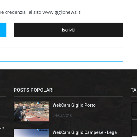
e credenziali al sito www.giglionews.it
Iscriviti
POSTS POPOLARI
TA
WebCam Giglio Porto
24/02/2010
ivo
WebCam Giglio Campese - Lega