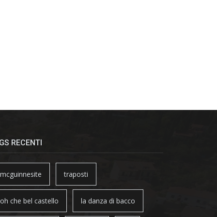
GS RECENTI
mcguinnesite
traposti
oh che bel castello
la danza di bacco