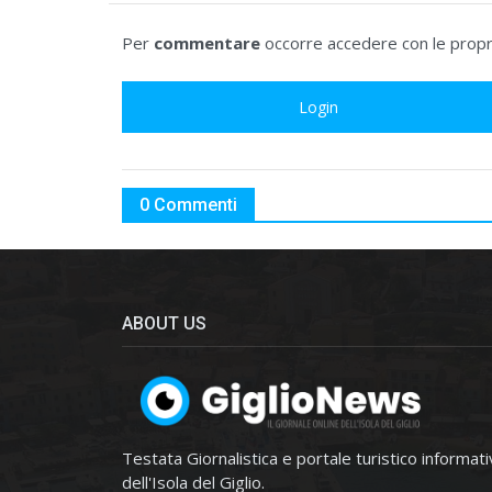
Per
commentare
occorre accedere con le propri
Login
0 Commenti
ABOUT US
Testata Giornalistica e portale turistico informat
dell'Isola del Giglio.