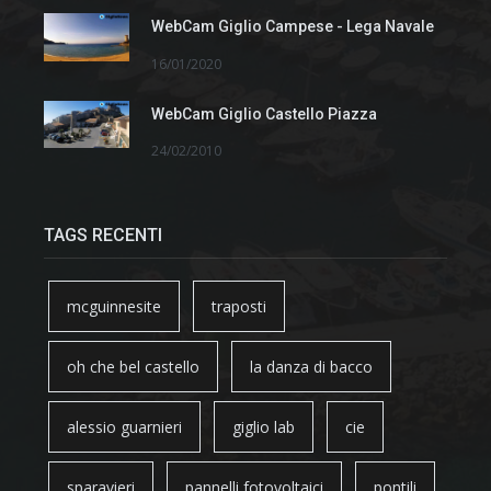
WebCam Giglio Campese - Lega Navale
16/01/2020
WebCam Giglio Castello Piazza
24/02/2010
TAGS RECENTI
mcguinnesite
traposti
oh che bel castello
la danza di bacco
alessio guarnieri
giglio lab
cie
sparavieri
pannelli fotovoltaici
pontili