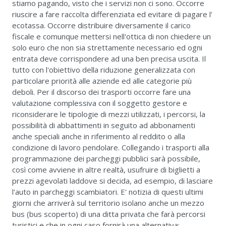
stiamo pagando, visto che i servizi non ci sono. Occorre
riuscire a fare raccolta differenziata ed evitare di pagare l'
ecotassa. Occorre distribuire diversamente il carico
fiscale e comunque mettersi nell'ottica di non chiedere un
solo euro che non sia strettamente necessario ed ogni
entrata deve corrispondere ad una ben precisa uscita. Il
tutto con l'obiettivo della riduzione generalizzata con
particolare priorità alle aziende ed alle categorie più
deboli. Per il discorso dei trasporti occorre fare una
valutazione complessiva con il soggetto gestore e
riconsiderare le tipologie di mezzi utilizzati, i percorsi, la
possibilità di abbattimenti in seguito ad abbonamenti
anche speciali anche in riferimento al reddito o alla
condizione di lavoro pendolare. Collegando i trasporti alla
programmazione dei parcheggi pubblici sarà possibile,
così come avviene in altre realtà, usufruire di biglietti a
prezzi agevolati laddove si decida, ad esempio, di lasciare
l'auto in parcheggi scambiatori. E' notizia di questi ultimi
giorni che arriverà sul territorio isolano anche un mezzo
bus (bus scoperto) di una ditta privata che farà percorsi
turistici e che in ogni caso fornirà una alternativa;