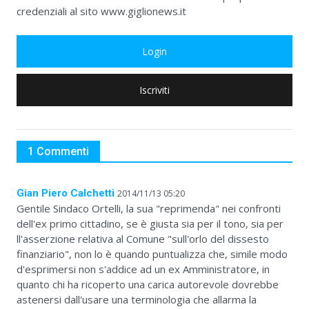
credenziali al sito www.giglionews.it
Login
Iscriviti
1 Commenti
Gian Piero Calchetti
2014/11/13 05:20
Gentile Sindaco Ortelli, la sua "reprimenda" nei confronti
dell'ex primo cittadino, se è giusta sia per il tono, sia per
ll'asserzione relativa al Comune "sull'orlo del dissesto
finanziario", non lo è quando puntualizza che, simile modo
d'esprimersi non s'addice ad un ex Amministratore, in
quanto chi ha ricoperto una carica autorevole dovrebbe
astenersi dall'usare una terminologia che allarma la