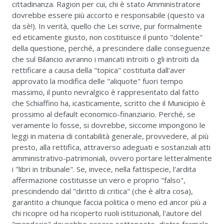
cittadinanza. Ragion per cui, chi è stato Amministratore
dovrebbe essere più accorto e responsabile (questo va
da sè!). In verità, quello che Lei scrive, pur formalmente
ed eticamente giusto, non costituisce il punto "dolente"
della questione, perché, a prescindere dalle conseguenze
che sul Bilancio avranno i mancati introiti o gli introiti da
rettificare a causa della "topica" costituita dall'aver
approvato la modifica delle "aliquote" fuori tempo
massimo, il punto nevralgico è rappresentato dal fatto
che Schiaffino ha, icasticamente, scritto che il Municipio è
prossimo al default economico-finanziario. Perché, se
veramente lo fosse, si dovrebbe, siccome impongono le
leggi in materia di contabilità generale, provvedere, al più
presto, alla rettifica, attraverso adeguati e sostanziali atti
amministrativo-patrimoniali, ovvero portare letteralmente
i "libri in tribunale". Se, invece, nella fattispecie, l'ardita
affermazione costituisse un vero e proprio "falso",
prescindendo dal "diritto di critica" (che è altra cosa),
garantito a chiunque faccia politica o meno ed ancor più a
chi ricopre od ha ricoperto ruoli istituzionali, l'autore del
"mendacio" dovrebbe essere sottoposto, dietro formale