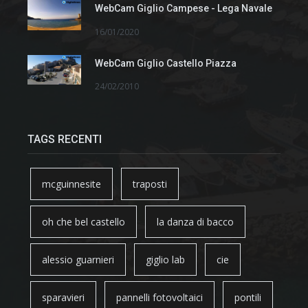
WebCam Giglio Campese - Lega Navale
16/01/2020
WebCam Giglio Castello Piazza
24/02/2010
TAGS RECENTI
mcguinnesite
traposti
oh che bel castello
la danza di bacco
alessio guarnieri
giglio lab
cie
sparavieri
pannelli fotovoltaici
pontili