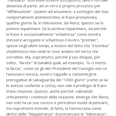
denunzia di parte, ad un vero e proprio processo per
"diffamazione". Quanto ad assumere, a sostegno dei Suoi
comportamenti amministrativi, la frase pronunciata,
qualche giorno fa, in televisione, da Renzi, questo se lo
poteva risparmiare. Se lo poteva risparmiare, sia perché
la frase è sostanzialmente "schiattosa" come mostra
d'essere arrogante e schiattoso il nostro "premier",
specie negli ultimi tempi, a motivo del fatto che "il bomba"
studentesco non vede le cose andare nel verso che
vorrebbe. Ma, soprattutto, perché jl suo eloquio, per
solito, "farcito" di banalità quali, ad esempio, "io ci metto
la faccia", come se gli altri Presidenti del Consiglio non ce
l'avessero messa, ovvero l'appello a consentirgli le
prerogative di salvaguardia dei "1000 giorni" (come se lui
le avesse conferite a Letta), non vale il privilegio di fruire
d'una citazione. Questo, anche perché, valutando
criticamente i contenuti della citazione, emerge che Renzi,
non solo ha un suo curioso e pericoloso modo di pensare,
ma soprattutto intende, di fatto, la Democrazia come
diritto delle "Maggioranze" di prevaricare le "Minoranze",