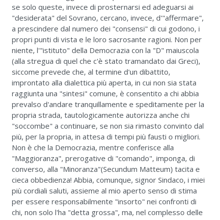
se solo queste, invece di prosternarsi ed adeguarsi ai
"desiderata" del Sovrano, cercano, invece, d'"affermare",
a prescindere dal numero dei "consensi" di cui godono, i
propri punti di vista e le loro sacrosante ragioni. Non per
niente, l'"istituto" della Democrazia con la "D" maiuscola
(alla stregua di quel che c'è stato tramandato dai Greci),
siccome prevede che, al termine d'un dibattito,
improntato alla dialettica più aperta, in cui non sia stata
raggiunta una "sintesi" comune, è consentito a chi abbia
prevalso d'andare tranquillamente e speditamente per la
propria strada, tautologicamente autorizza anche chi
"soccombe" a continuare, se non sia rimasto convinto dal
più, per la propria, in attesa di tempi più fausti o migliori.
Non è che la Democrazia, mentre conferisce alla
"Maggioranza", prerogative di "comando", imponga, di
converso, alla "Minoranza"(Secundum Matteum) tacita e
cieca obbedienza! Abbia, comunque, signor Sindaco, i miei
più cordiali saluti, assieme al mio aperto senso di stima
per essere responsabilmente "insorto" nei confronti di
chi, non solo l'ha "detta grossa", ma, nel complesso delle