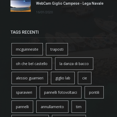
WebCam Giglio Campese - Lega Navale
16/01/2020
TAGS RECENTI
mcguinnesite
traposti
oh che bel castello
la danza di bacco
alessio guarnieri
giglio lab
cie
sparavieri
pannelli fotovoltaici
pontili
pannelli
annullamento
tim