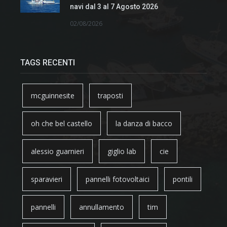
navi dal 3 al 7 Agosto 2026
02/08/2026
TAGS RECENTI
mcguinnesite
traposti
oh che bel castello
la danza di bacco
alessio guarnieri
giglio lab
cie
sparavieri
pannelli fotovoltaici
pontili
pannelli
annullamento
tim