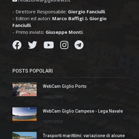
- Direttore Responsabile:
Giorgio Fanciulli
.
- Editori ed autori:
Marco Baffigi
&
Giorgio
Fanciulli
.
- Primo inviato:
Giuseppe Monti
.
POSTS POPOLARI
WebCam Giglio Porto
24/02/2010
WebCam Giglio Campese - Lega Navale
16/01/2020
Trasporti marittimi: variazione di alcune