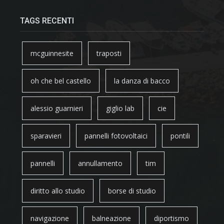
TAGS RECENTI
mcguinnesite
traposti
oh che bel castello
la danza di bacco
alessio guarnieri
giglio lab
cie
sparavieri
pannelli fotovoltaici
pontili
pannelli
annullamento
tim
diritto allo studio
borse di studio
navigazione
balneazione
diportismo