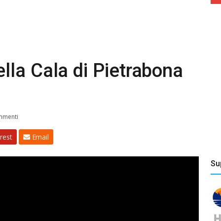
la Cala di Pietrabona
mmenti
rest
Email
Su