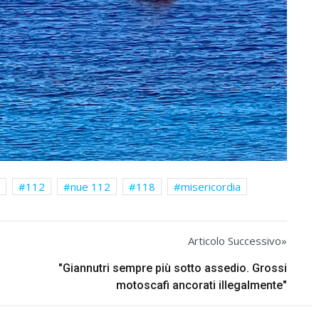
112
nue 112
118
misericordia
Articolo Successivo»
"Giannutri sempre più sotto assedio. Grossi
motoscafi ancorati illegalmente"