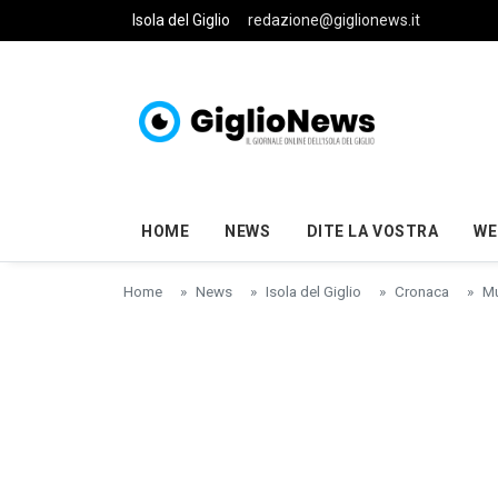
Skip to main content
Isola del Giglio
redazione@giglionews.it
HOME
NEWS
DITE LA VOSTRA
WE
Home
News
Isola del Giglio
Cronaca
Mu