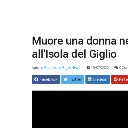
Muore una donna nel
all'Isola del Giglio
Autore:
Redazione GiglioNews
19/07/2022
0 Co
Facebook
Twitter
Linkedin
Pinte