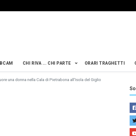
BCAM
CHI RIVA ... CHI PARTE
ORARI TRAGHETTI
ore una donna nella Cala di Pietrabona all'Isola del Giglio
So