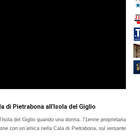
 di Pietrabona all'Isola del Giglio
l'Isola del Giglio quando una donna, 71enne proprietaria
sione con un'amica nella Cala di Pietrabona, sul versante