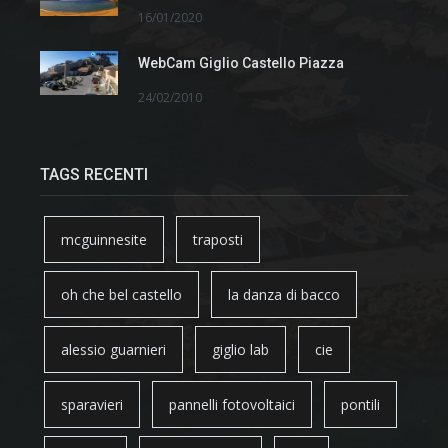
16/01/2020
WebCam Giglio Castello Piazza
24/02/2010
TAGS RECENTI
mcguinnesite
traposti
oh che bel castello
la danza di bacco
alessio guarnieri
giglio lab
cie
sparavieri
pannelli fotovoltaici
pontili