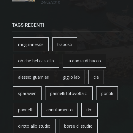
24/02/2010
TAGS RECENTI
mcguinnesite
traposti
oh che bel castello
la danza di bacco
alessio guarnieri
giglio lab
cie
sparavieri
pannelli fotovoltaici
pontili
pannelli
annullamento
tim
diritto allo studio
borse di studio