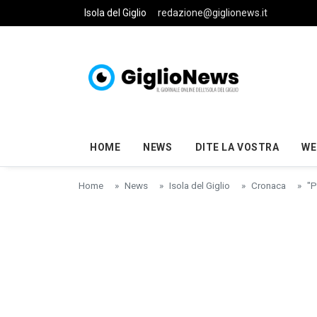
Skip to main content
Isola del Giglio
redazione@giglionews.it
HOME
NEWS
DITE LA VOSTRA
WE
Home
News
Isola del Giglio
Cronaca
"P