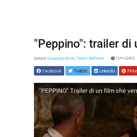
"Peppino": trailer di
Autore:
Giuseppe Monti, Teatro dell'Isola
11/11/2015
Facebook
Twitter
Linkedin
Pinte