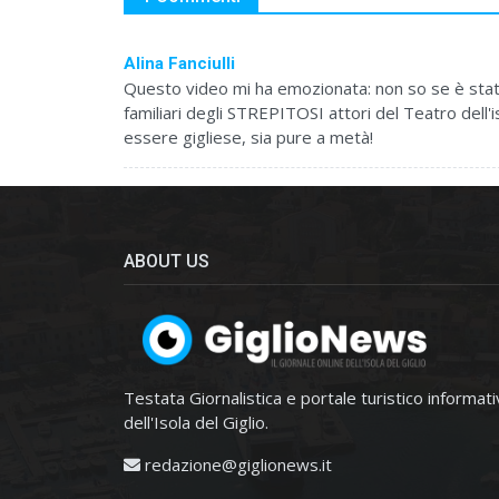
Alina Fanciulli
Questo video mi ha emozionata: non so se è stato p
familiari degli STREPITOSI attori del Teatro dell'is
essere gigliese, sia pure a metà!
ABOUT US
Testata Giornalistica e portale turistico informat
dell'Isola del Giglio.
redazione@giglionews.it