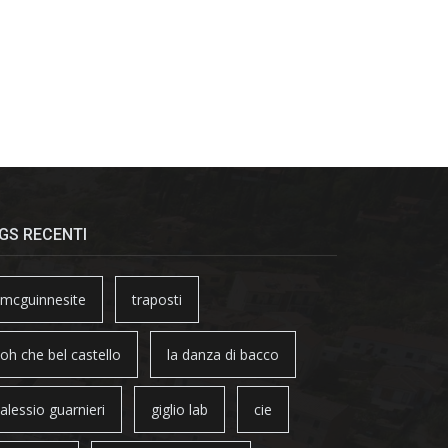
GS RECENTI
mcguinnesite
traposti
oh che bel castello
la danza di bacco
alessio guarnieri
giglio lab
cie