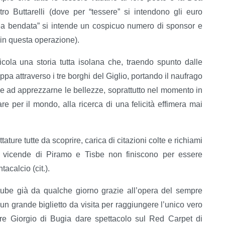
o Buttarelli (dove per “tessere” si intendono gli euro
“Dea bendata” si intende un cospicuo numero di sponsor e
 in questa operazione).
licola una storia tutta isolana che, traendo spunto dalle
ppa attraverso i tre borghi del Giglio, portando il naufrago
, e ad apprezzarne le bellezze, soprattutto nel momento in
e per il mondo, alla ricerca di una felicità effimera mai
ature tutte da scoprire, carica di citazioni colte e richiami
e vicende di Piramo e Tisbe non finiscono per essere
acalcio (cit.).
utube già da qualche giorno grazie all’opera del sempre
n grande biglietto da visita per raggiungere l’unico vero
ere Giorgio di Bugia dare spettacolo sul Red Carpet di