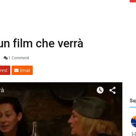
 un film che verrà
1 Commenti
rest
Email
Su