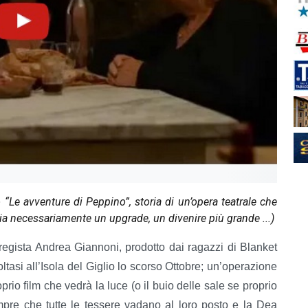
 “Le avventure di Peppino”, storia di un’opera teatrale che
sia necessariamente un upgrade, un divenire più grande ...)
l regista Andrea Giannoni, prodotto dai ragazzi di Blanket
voltasi all’Isola del Giglio lo scorso Ottobre; un’operazione
rio film che vedrà la luce (o il buio delle sale se proprio
empre che tutte le tessere vadano al loro posto e la Dea