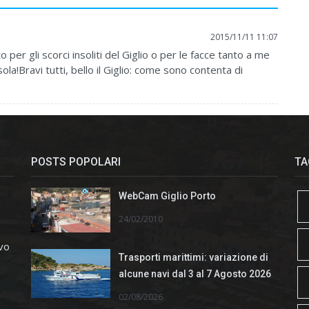
2015/11/11 11:07
er gli scorci insoliti del Giglio o per le facce tanto a me
ola!Bravi tutti, bello il Giglio: come sono contenta di
POSTS POPOLARI
TA
WebCam Giglio Porto
24/02/2010
ivo
Trasporti marittimi: variazione di
alcune navi dal 3 al 7 Agosto 2026
02/08/2026