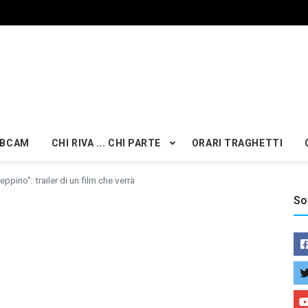
BCAM
CHI RIVA ... CHI PARTE
ORARI TRAGHETTI
eppino": trailer di un film che verrà
So