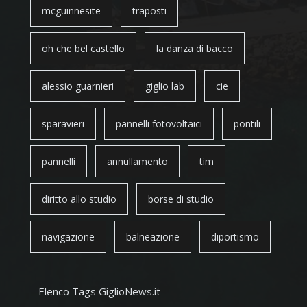
mcguinnesite
traposti
oh che bel castello
la danza di bacco
alessio guarnieri
giglio lab
cie
sparavieri
pannelli fotovoltaici
pontili
pannelli
annullamento
tim
diritto allo studio
borse di studio
navigazione
balneazione
diportismo
Elenco Tags GiglioNews.it