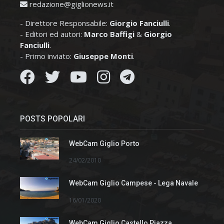
redazione@giglionews.it
- Direttore Responsabile:
Giorgio Fanciulli
.
- Editori ed autori:
Marco Baffigi
&
Giorgio
Fanciulli
.
- Primo inviato:
Giuseppe Monti
.
POSTS POPOLARI
WebCam Giglio Porto
24/02/2010
WebCam Giglio Campese - Lega Navale
16/01/2020
WebCam Giglio Castello Piazza