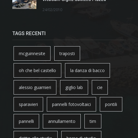
24/02/2010
TAGS RECENTI
mcguinnesite
traposti
oh che bel castello
la danza di bacco
alessio guarnieri
giglio lab
cie
sparavieri
pannelli fotovoltaici
pontili
pannelli
annullamento
tim