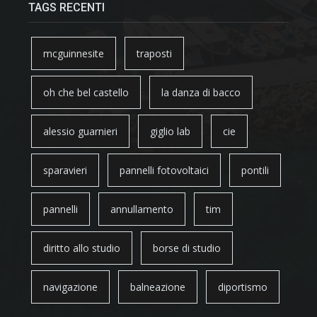
TAGS RECENTI
mcguinnesite
traposti
oh che bel castello
la danza di bacco
alessio guarnieri
giglio lab
cie
sparavieri
pannelli fotovoltaici
pontili
pannelli
annullamento
tim
diritto allo studio
borse di studio
navigazione
balneazione
diportismo