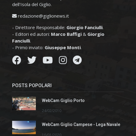
dell'Isola del Giglio.
redazione@giglionews.it
- Direttore Responsabile:
Giorgio Fanciulli
.
- Editori ed autori:
Marco Baffigi
&
Giorgio
Fanciulli
.
- Primo inviato:
Giuseppe Monti
.
POSTS POPOLARI
WebCam Giglio Porto
24/02/2010
WebCam Giglio Campese - Lega Navale
16/01/2020