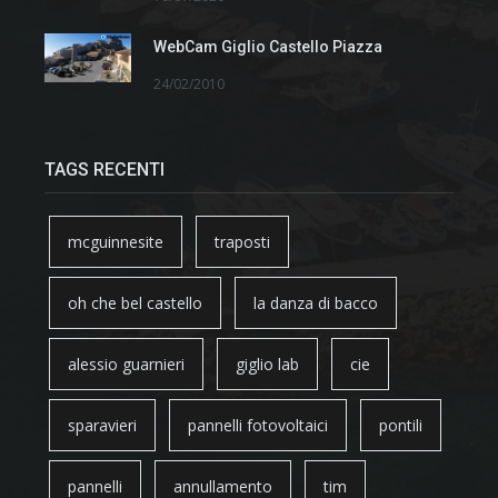
WebCam Giglio Castello Piazza
24/02/2010
TAGS RECENTI
mcguinnesite
traposti
oh che bel castello
la danza di bacco
alessio guarnieri
giglio lab
cie
sparavieri
pannelli fotovoltaici
pontili
pannelli
annullamento
tim