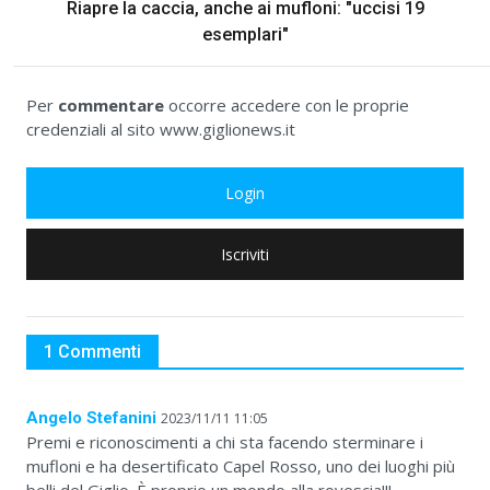
Riapre la caccia, anche ai mufloni: "uccisi 19
esemplari"
Per
commentare
occorre accedere con le proprie
credenziali al sito www.giglionews.it
Login
Iscriviti
1 Commenti
Angelo Stefanini
2023/11/11 11:05
Premi e riconoscimenti a chi sta facendo sterminare i
mufloni e ha desertificato Capel Rosso, uno dei luoghi più
belli del Giglio. È proprio un mondo alla rovescia!!!