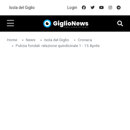
Skip to main content
Isola del Giglio
Login
Home
News
Isola del Giglio
Cronaca
Pulizia fondali: relazione quindicinale 1 - 15 Aprile