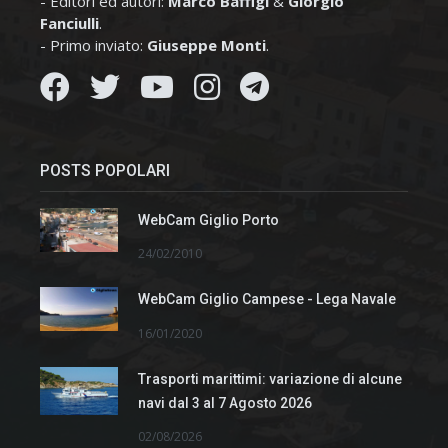
- Editori ed autori:
Marco Baffigi
&
Giorgio
Fanciulli
.
- Primo inviato:
Giuseppe Monti
.
POSTS POPOLARI
WebCam Giglio Porto
24/02/2010
WebCam Giglio Campese - Lega Navale
16/01/2020
Trasporti marittimi: variazione di alcune
navi dal 3 al 7 Agosto 2026
02/08/2026