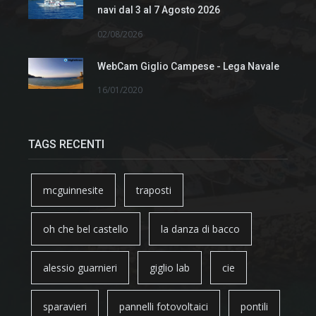
navi dal 3 al 7 Agosto 2026
02/08/2026
WebCam Giglio Campese - Lega Navale
16/01/2020
TAGS RECENTI
mcguinnesite
traposti
oh che bel castello
la danza di bacco
alessio guarnieri
giglio lab
cie
sparavieri
pannelli fotovoltaici
pontili