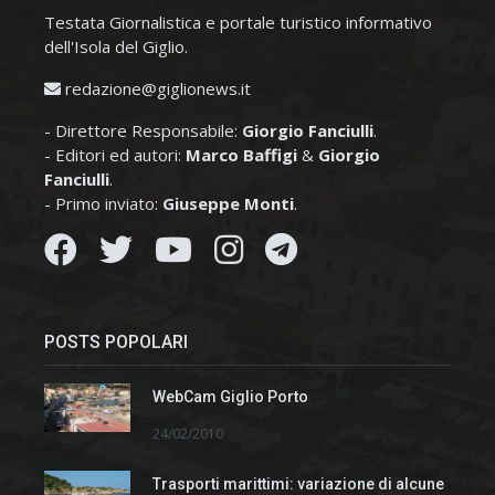
Testata Giornalistica e portale turistico informativo
dell'Isola del Giglio.
redazione@giglionews.it
- Direttore Responsabile:
Giorgio Fanciulli
.
- Editori ed autori:
Marco Baffigi
&
Giorgio
Fanciulli
.
- Primo inviato:
Giuseppe Monti
.
POSTS POPOLARI
WebCam Giglio Porto
24/02/2010
Trasporti marittimi: variazione di alcune