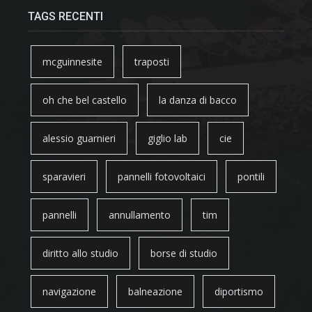
TAGS RECENTI
mcguinnesite
traposti
oh che bel castello
la danza di bacco
alessio guarnieri
giglio lab
cie
sparavieri
pannelli fotovoltaici
pontili
pannelli
annullamento
tim
diritto allo studio
borse di studio
navigazione
balneazione
diportismo