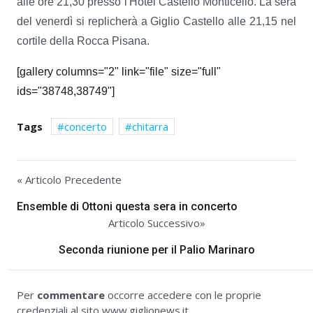
alle ore 21,30 presso l'Hotel Castello Monticello. La sera
del venerdì si replicherà a Giglio Castello alle 21,15 nel
cortile della Rocca Pisana.
[gallery columns="2" link="file" size="full"
ids="38748,38749"]
Tags
concerto
chitarra
« Articolo Precedente
Ensemble di Ottoni questa sera in concerto
Articolo Successivo»
Seconda riunione per il Palio Marinaro
Per
commentare
occorre accedere con le proprie
credenziali al sito www.giglionews.it