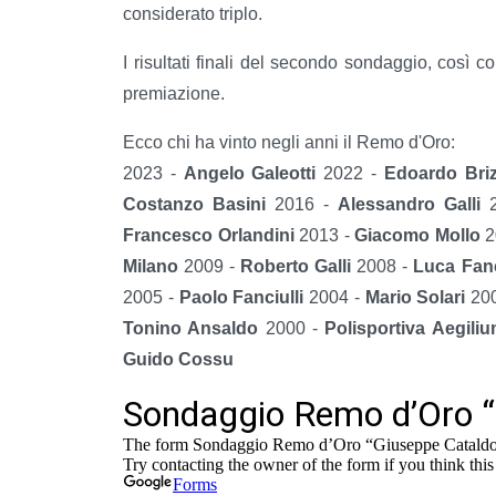
considerato triplo.
I risultati finali del secondo sondaggio, così 
premiazione.
Ecco chi ha vinto negli anni il Remo d'Oro:
2023 -
Angelo Galeotti
2022 -
Edoardo Bri
Costanzo Basini
2016 -
Alessandro Galli
2
Francesco Orlandini
2013 -
Giacomo Mollo
2
Milano
2009 -
Roberto Galli
2008 -
Luca Fanc
2005 -
Paolo Fanciulli
2004 -
Mario Solari
20
Tonino Ansaldo
2000 -
Polisportiva Aegili
Guido Cossu