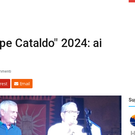
pe Cataldo" 2024: ai
mmenti
rest
Email
Su