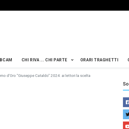
BCAM
CHI RIVA ... CHI PARTE
ORARI TRAGHETTI
mo d'Oro "Giuseppe Cataldo" 2024: ai lettori la scelta
So