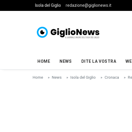
Skip to main content
Isola del Giglio
redazione@giglionews.it
HOME
NEWS
DITE LA VOSTRA
WE
Home
News
Isola del Giglio
Cronaca
Re