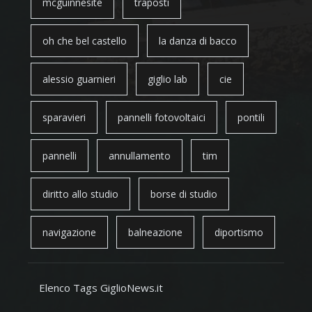
mcguinnesite
traposti
oh che bel castello
la danza di bacco
alessio guarnieri
giglio lab
cie
sparavieri
pannelli fotovoltaici
pontili
pannelli
annullamento
tim
diritto allo studio
borse di studio
navigazione
balneazione
diportismo
Elenco Tags GiglioNews.it