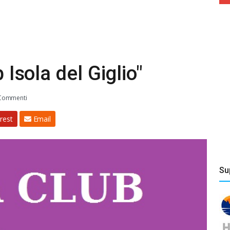
b Isola del Giglio"
Commenti
rest
Email
Su