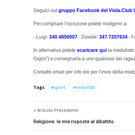
Seguici sul
gruppo Facebook del Viola.Club Is
Per compilare l'iscrizione potete rivolgervi a:
- Luigi:
340 4856007
- Davide:
347 7207634
- 
In alternativa potete
scaricare qui
la modulistica
Giglio”) e consegnarla a uno qualsiasi dei ragazz
Contatto email per info e/o per l'invio della mod
Tags
sport
viola club
« Articolo Precedente
Religione: le mie risposte al dibattito