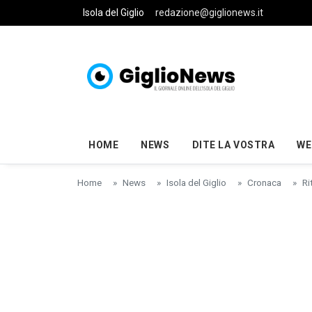
Skip to main content
Isola del Giglio
redazione@giglionews.it
HOME
NEWS
DITE LA VOSTRA
WE
Home
News
Isola del Giglio
Cronaca
Ri