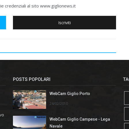
e credenziali al sito www.giglionews.it
Iscriviti
POSTS POPOLARI
TA
WebCam Giglio Porto
24/02/2010
ivo
WebCam Giglio Campese - Lega
Navale