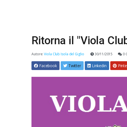
Ritorna il "Viola Clu
Autore:
Viola Club Isola del Giglio
30/11/2015
0 
Facebook
Twitter
Linkedin
Pinte