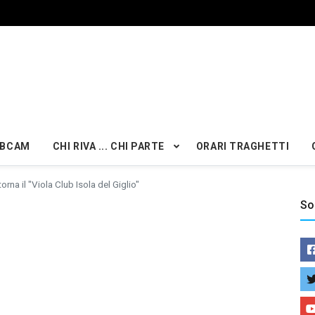
BCAM
CHI RIVA ... CHI PARTE
ORARI TRAGHETTI
torna il "Viola Club Isola del Giglio"
So