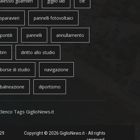
alessio guarnieri
giglio lab
cie
sparavieri
pannelli fotovoltaici
pontili
pannelli
annullamento
tim
diritto allo studio
borse di studio
navigazione
balneazione
diportismo
Elenco Tags GiglioNews.it
 29
Copyright © 2026 GiglioNews.it - All rights
reserved.