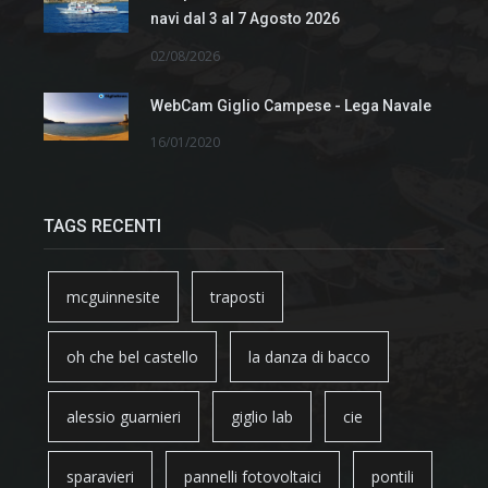
navi dal 3 al 7 Agosto 2026
02/08/2026
WebCam Giglio Campese - Lega Navale
16/01/2020
TAGS RECENTI
mcguinnesite
traposti
oh che bel castello
la danza di bacco
alessio guarnieri
giglio lab
cie
sparavieri
pannelli fotovoltaici
pontili