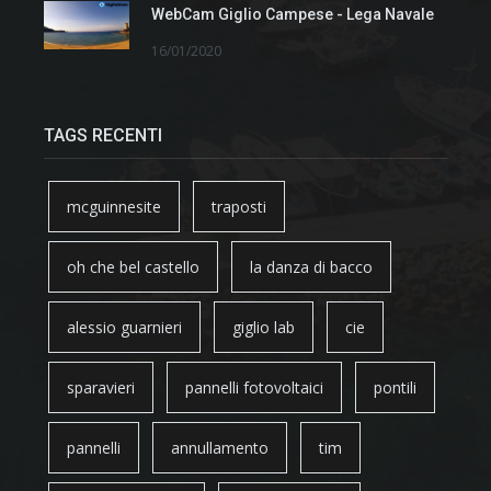
WebCam Giglio Campese - Lega Navale
16/01/2020
TAGS RECENTI
mcguinnesite
traposti
oh che bel castello
la danza di bacco
alessio guarnieri
giglio lab
cie
sparavieri
pannelli fotovoltaici
pontili
pannelli
annullamento
tim