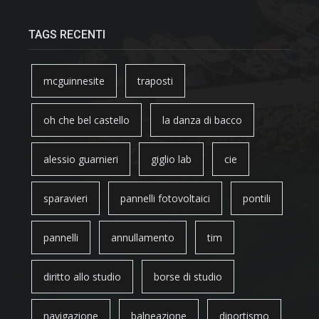
TAGS RECENTI
mcguinnesite
traposti
oh che bel castello
la danza di bacco
alessio guarnieri
giglio lab
cie
sparavieri
pannelli fotovoltaici
pontili
pannelli
annullamento
tim
diritto allo studio
borse di studio
navigazione
balneazione
diportismo