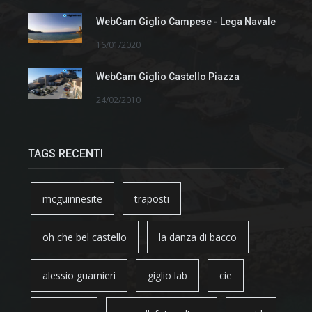
WebCam Giglio Campese - Lega Navale
16/01/2020
WebCam Giglio Castello Piazza
24/02/2010
TAGS RECENTI
mcguinnesite
traposti
oh che bel castello
la danza di bacco
alessio guarnieri
giglio lab
cie