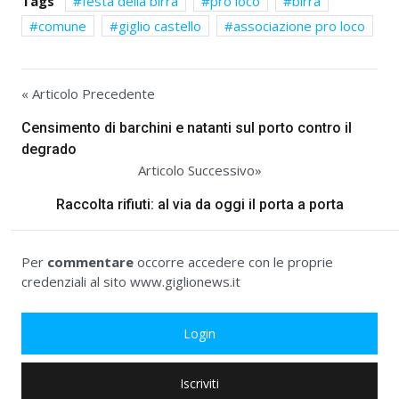
Tags
festa della birra
pro loco
birra
comune
giglio castello
associazione pro loco
« Articolo Precedente
Censimento di barchini e natanti sul porto contro il
degrado
Articolo Successivo»
Raccolta rifiuti: al via da oggi il porta a porta
Per
commentare
occorre accedere con le proprie
credenziali al sito www.giglionews.it
Login
Iscriviti