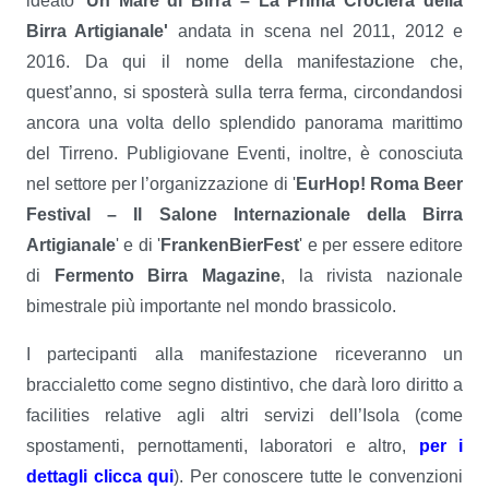
ideato '
Un Mare di Birra – La Prima Crociera della
Birra Artigianale'
andata in scena nel 2011, 2012 e
2016. Da qui il nome della manifestazione che,
quest’anno, si sposterà sulla terra ferma, circondandosi
ancora una volta dello splendido panorama marittimo
del Tirreno. Publigiovane Eventi, inoltre, è conosciuta
nel settore per l’organizzazione di '
EurHop! Roma Beer
Festival – Il Salone Internazionale della Birra
Artigianale
' e di '
FrankenBierFest
' e per essere editore
di
Fermento Birra Magazine
, la rivista nazionale
bimestrale più importante nel mondo brassicolo.
I partecipanti alla manifestazione riceveranno un
braccialetto come segno distintivo, che darà loro diritto a
facilities relative agli altri servizi dell’Isola (come
spostamenti, pernottamenti, laboratori e altro,
per i
dettagli clicca qui
). Per conoscere tutte le convenzioni