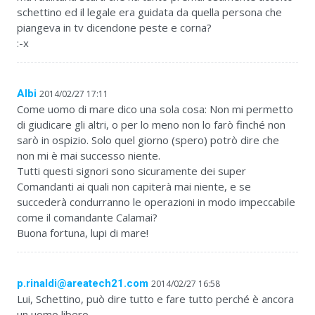
schettino ed il legale era guidata da quella persona che
piangeva in tv dicendone peste e corna?
:-x
Albi
2014/02/27 17:11
Come uomo di mare dico una sola cosa: Non mi permetto
di giudicare gli altri, o per lo meno non lo farò finché non
sarò in ospizio. Solo quel giorno (spero) potrò dire che
non mi è mai successo niente.
Tutti questi signori sono sicuramente dei super
Comandanti ai quali non capiterà mai niente, e se
succederà condurranno le operazioni in modo impeccabile
come il comandante Calamai?
Buona fortuna, lupi di mare!
p.rinaldi@areatech21.com
2014/02/27 16:58
Lui, Schettino, può dire tutto e fare tutto perché è ancora
un uomo libero.