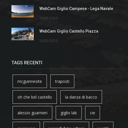
WebCam Giglio Campese - Lega Navale
16/01/2020
WebCam Giglio Castello Piazza
24/02/2010
TAGS RECENTI
mcguinnesite
traposti
oh che bel castello
la danza di bacco
alessio guarnieri
giglio lab
cie