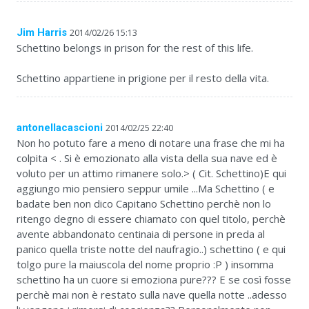
Jim Harris
2014/02/26 15:13
Schettino belongs in prison for the rest of this life.
Schettino appartiene in prigione per il resto della vita.
antonellacascioni
2014/02/25 22:40
Non ho potuto fare a meno di notare una frase che mi ha
colpita < . Si è emozionato alla vista della sua nave ed è
voluto per un attimo rimanere solo.> ( Cit. Schettino)E qui
aggiungo mio pensiero seppur umile ...Ma Schettino ( e
badate ben non dico Capitano Schettino perchè non lo
ritengo degno di essere chiamato con quel titolo, perchè
avente abbandonato centinaia di persone in preda al
panico quella triste notte del naufragio..) schettino ( e qui
tolgo pure la maiuscola del nome proprio :P ) insomma
schettino ha un cuore si emoziona pure??? E se così fosse
perchè mai non è restato sulla nave quella notte ..adesso