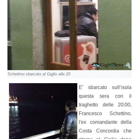
Schettino sbarcato al Giglio alle 20
E’ sbarcato sull’isola
questa sera con il
traghetto delle 20:00,
Francesco Schettino,
l'ex comandante della
Costa Concordia che