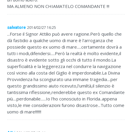
MA ALMENO NON CHIAMATELO COMANDANTE !!!
salvatore
2014/02/27 16:25
...Forse il Signor Attilio può avere ragione.Però quello che
dà fastidio a qualche uomo di mare è l'arroganza che
possiede questo ex uomo di mare.....certamente dovrà a
tutti i modi,difendersi.....Però la realtà è molto evidente,il
disastro è evidente sotto gli occhi di tutto il mondo.La
superficialità e la leggerezza nel condurre la navigazione
così vicino alla costa del Giglio è imperdonabile.La Divina
Provvidenza ha scongiurato una immane tragedia....per
questo grandissimo aiuto ricevuto,l'umiltà,il silenzio è
tantissima riflessione,renderebbe questo ex Comandante
più....perdonabile......Io l'ho conosciuto in Florida..appena
visto,le mie considerazioni furono disastrose...Tutto come
uomo di mare!!!!!!!