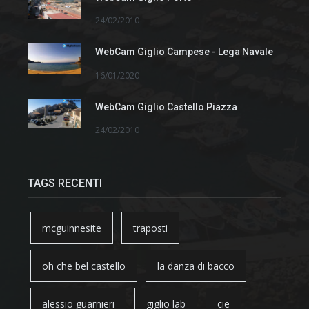
24/02/2010
WebCam Giglio Campese - Lega Navale
16/01/2020
WebCam Giglio Castello Piazza
24/02/2010
TAGS RECENTI
mcguinnesite
traposti
oh che bel castello
la danza di bacco
alessio guarnieri
giglio lab
cie