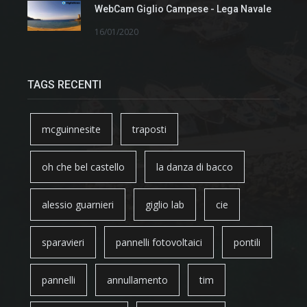
WebCam Giglio Campese - Lega Navale
16/01/2020
TAGS RECENTI
mcguinnesite
traposti
oh che bel castello
la danza di bacco
alessio guarnieri
giglio lab
cie
sparavieri
pannelli fotovoltaici
pontili
pannelli
annullamento
tim