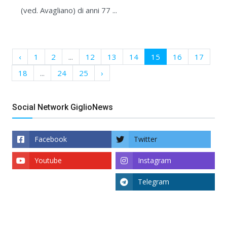
(ved. Avagliano) di anni 77 ...
‹
1
2
...
12
13
14
15
16
17
18
...
24
25
›
Social Network GiglioNews
Facebook
Twitter
Youtube
Instagram
Telegram