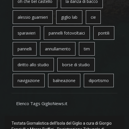
oh che bel castello
la danza di bacco
alessio guarnieri
giglio lab
cie
sparavieri
pannelli fotovoltaici
pontili
pannelli
annullamento
tim
diritto allo studio
borse di studio
navigazione
balneazione
diportismo
Elenco Tags GiglioNews.it
Testata Giornalistica dell'Isola del Giglio a cura di Giorgio