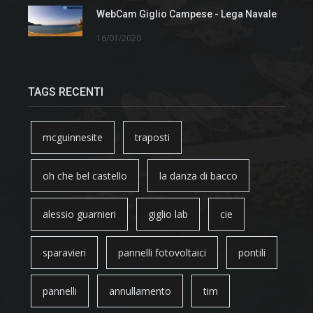
WebCam Giglio Campese - Lega Navale
16/01/2020
TAGS RECENTI
mcguinnesite
traposti
oh che bel castello
la danza di bacco
alessio guarnieri
giglio lab
cie
sparavieri
pannelli fotovoltaici
pontili
pannelli
annullamento
tim