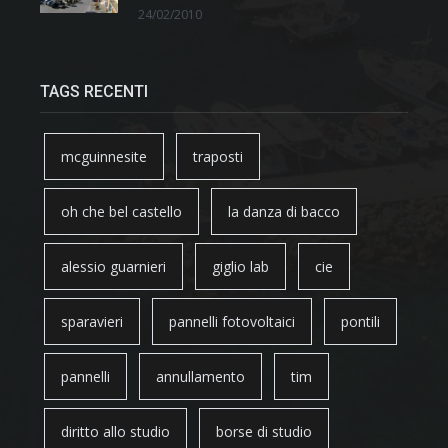
24/02/2010
TAGS RECENTI
mcguinnesite
traposti
oh che bel castello
la danza di bacco
alessio guarnieri
giglio lab
cie
sparavieri
pannelli fotovoltaici
pontili
pannelli
annullamento
tim
diritto allo studio
borse di studio