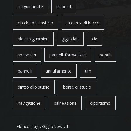
mcguinnesite
traposti
oh che bel castello
la danza di bacco
alessio guarnieri
giglio lab
cie
sparavieri
pannelli fotovoltaici
pontili
pannelli
annullamento
tim
diritto allo studio
borse di studio
navigazione
balneazione
diportismo
Elenco Tags GiglioNews.it