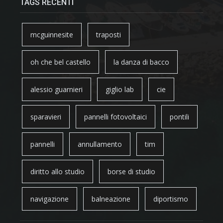
TAGS RECENTI
mcguinnesite
traposti
oh che bel castello
la danza di bacco
alessio guarnieri
giglio lab
cie
sparavieri
pannelli fotovoltaici
pontili
pannelli
annullamento
tim
diritto allo studio
borse di studio
navigazione
balneazione
diportismo