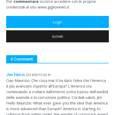
Per
commentare
occorre accedere con le proprie
credenziali al sito www.giglionews.it
Login
Iscriviti
4 Commenti
Jim Harris
2014/05/10 02:41
Ciao Maurizio: Che cosa mai ti ha dato l'idea che l'America
è più avanzato rispetto all'Europa? L'America sta
cominciando a crollare dall'interno sotto il peso dell'avidità
delle aziende e la corruzione politica. Cordiali saluti, Jim
Hello Maurizio: What ever gave you the idea that America
is more advanced than Europe? America is starting to
collapse from within under the weight of corporate greed