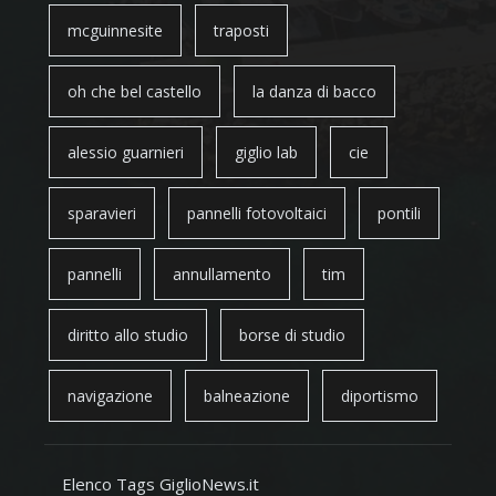
mcguinnesite
traposti
oh che bel castello
la danza di bacco
alessio guarnieri
giglio lab
cie
sparavieri
pannelli fotovoltaici
pontili
pannelli
annullamento
tim
diritto allo studio
borse di studio
navigazione
balneazione
diportismo
Elenco Tags GiglioNews.it