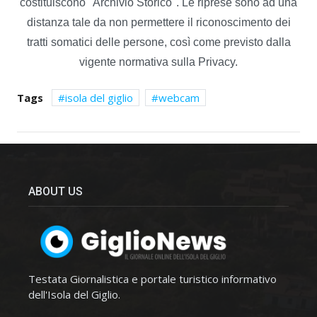
costituiscono "Archivio Storico". Le riprese sono ad una
distanza tale da non permettere il riconoscimento dei
tratti somatici delle persone, così come previsto dalla
vigente normativa sulla Privacy.
Tags
isola del giglio
webcam
ABOUT US
Testata Giornalistica e portale turistico informativo
dell'Isola del Giglio.