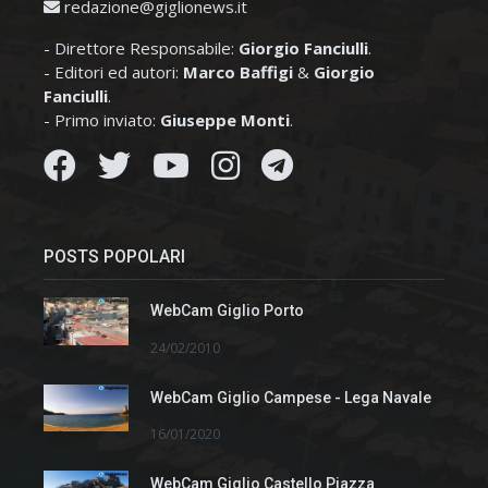
redazione@giglionews.it
- Direttore Responsabile:
Giorgio Fanciulli
.
- Editori ed autori:
Marco Baffigi
&
Giorgio
Fanciulli
.
- Primo inviato:
Giuseppe Monti
.
POSTS POPOLARI
WebCam Giglio Porto
24/02/2010
WebCam Giglio Campese - Lega Navale
16/01/2020
WebCam Giglio Castello Piazza