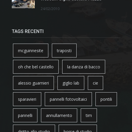
24/02/2010
TAGS RECENTI
mcguinnesite
traposti
oh che bel castello
la danza di bacco
alessio guarnieri
giglio lab
cie
sparavieri
pannelli fotovoltaici
pontili
pannelli
annullamento
tim
diritto allo studio
borse di studio