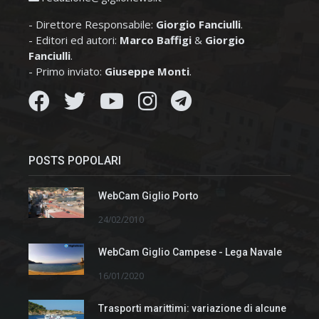
- Direttore Responsabile:
Giorgio Fanciulli
.
- Editori ed autori:
Marco Baffigi
&
Giorgio
Fanciulli
.
- Primo inviato:
Giuseppe Monti
.
POSTS POPOLARI
WebCam Giglio Porto
24/02/2010
WebCam Giglio Campese - Lega Navale
16/01/2020
Trasporti marittimi: variazione di alcune