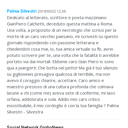
Palma Silvestri
2019/03/22 12:36
Dedicato al letterato, scrittore e poeta mazziniano
GianPiero Calchetti, deceduto questa mattina a Roma.
Una volta, a proposito di un necrologio che scrissi per la
morte di un caro vecchio paesano, mi scrivesti su questo
giornale rispondendo con passione letteraria e
chiedendoti cosa mai, io, tua amica virtuale su fb, avrei
potuto scrivere per te, una volta che la fatalità ti avrebbe
portato via dai mortali. Ebbene caro Gian Piero io sono
qua a piangerti: Che botta nel petto! Ma già il tuo silenzio
su giglionews presagiva qualcosa di terribile, ma non
avevo il coraggio chiarire, accettare. Caro amico e
maestro prezioso di una cultura profonda che colmava
lacune a chi (come me) aveva sete di conferme, mi lasci
orfana, addolorata e sola. Addio mio caro critico
insostituibile, il mio cordoglio è con la tua famiglia ? Palma
Silvestri - Silvestra
Social Network GiglioNews