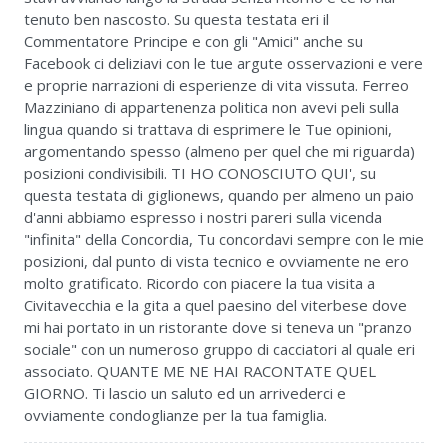
tenuto ben nascosto. Su questa testata eri il
Commentatore Principe e con gli "Amici" anche su
Facebook ci deliziavi con le tue argute osservazioni e vere
e proprie narrazioni di esperienze di vita vissuta. Ferreo
Mazziniano di appartenenza politica non avevi peli sulla
lingua quando si trattava di esprimere le Tue opinioni,
argomentando spesso (almeno per quel che mi riguarda)
posizioni condivisibili. TI HO CONOSCIUTO QUI', su
questa testata di giglionews, quando per almeno un paio
d'anni abbiamo espresso i nostri pareri sulla vicenda
"infinita" della Concordia, Tu concordavi sempre con le mie
posizioni, dal punto di vista tecnico e ovviamente ne ero
molto gratificato. Ricordo con piacere la tua visita a
Civitavecchia e la gita a quel paesino del viterbese dove
mi hai portato in un ristorante dove si teneva un "pranzo
sociale" con un numeroso gruppo di cacciatori al quale eri
associato. QUANTE ME NE HAI RACONTATE QUEL
GIORNO. Ti lascio un saluto ed un arrivederci e
ovviamente condoglianze per la tua famiglia.