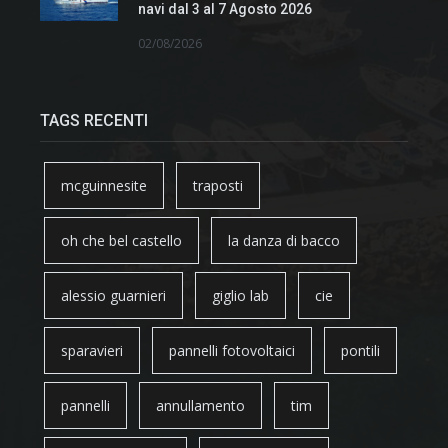
navi dal 3 al 7 Agosto 2026
02/08/2026
TAGS RECENTI
mcguinnesite
traposti
oh che bel castello
la danza di bacco
alessio guarnieri
giglio lab
cie
sparavieri
pannelli fotovoltaici
pontili
pannelli
annullamento
tim