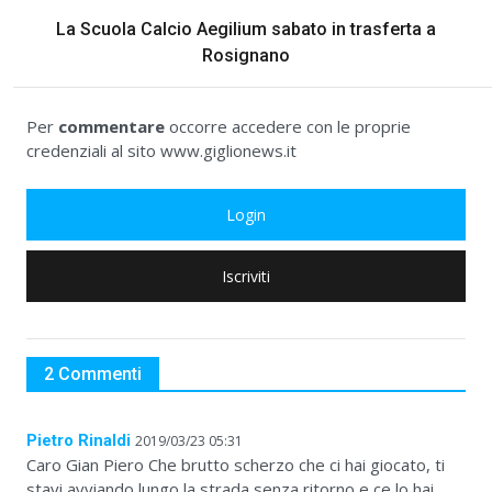
La Scuola Calcio Aegilium sabato in trasferta a
Rosignano
Per
commentare
occorre accedere con le proprie
credenziali al sito www.giglionews.it
Login
Iscriviti
2 Commenti
Pietro Rinaldi
2019/03/23 05:31
Caro Gian Piero Che brutto scherzo che ci hai giocato, ti
stavi avviando lungo la strada senza ritorno e ce lo hai