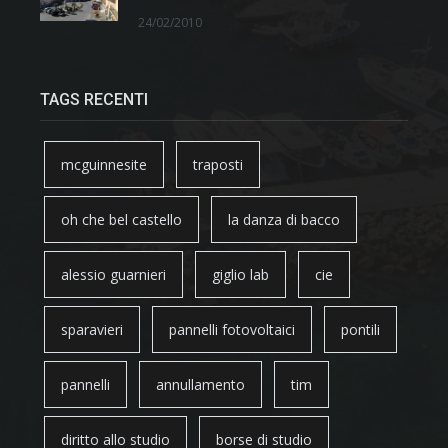
24/02/2010
TAGS RECENTI
mcguinnesite
traposti
oh che bel castello
la danza di bacco
alessio guarnieri
giglio lab
cie
sparavieri
pannelli fotovoltaici
pontili
pannelli
annullamento
tim
diritto allo studio
borse di studio