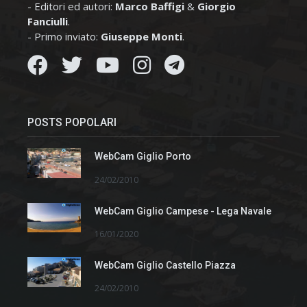
- Editori ed autori:
Marco Baffigi
&
Giorgio
Fanciulli
.
- Primo inviato:
Giuseppe Monti
.
POSTS POPOLARI
WebCam Giglio Porto
24/02/2010
WebCam Giglio Campese - Lega Navale
16/01/2020
WebCam Giglio Castello Piazza
24/02/2010