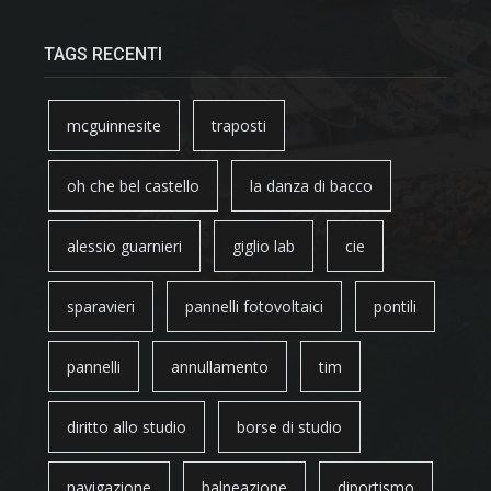
TAGS RECENTI
mcguinnesite
traposti
oh che bel castello
la danza di bacco
alessio guarnieri
giglio lab
cie
sparavieri
pannelli fotovoltaici
pontili
pannelli
annullamento
tim
diritto allo studio
borse di studio
navigazione
balneazione
diportismo