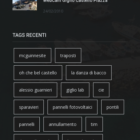
WebCam Giglio Castello Piazza
24/02/2010
TAGS RECENTI
mcguinnesite
traposti
oh che bel castello
la danza di bacco
alessio guarnieri
giglio lab
cie
sparavieri
pannelli fotovoltaici
pontili
pannelli
annullamento
tim