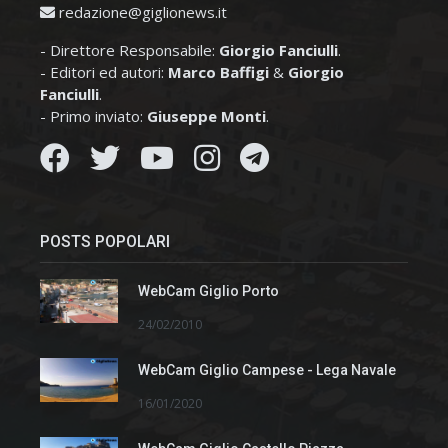
redazione@giglionews.it
- Direttore Responsabile:
Giorgio Fanciulli
.
- Editori ed autori:
Marco Baffigi
&
Giorgio
Fanciulli
.
- Primo inviato:
Giuseppe Monti
.
POSTS POPOLARI
WebCam Giglio Porto
24/02/2010
WebCam Giglio Campese - Lega Navale
16/01/2020