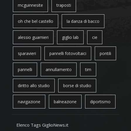
mcguinnesite
traposti
oh che bel castello
la danza di bacco
alessio guarnieri
giglio lab
cie
sparavieri
pannelli fotovoltaici
pontili
pannelli
annullamento
tim
diritto allo studio
borse di studio
navigazione
balneazione
diportismo
Elenco Tags GiglioNews.it