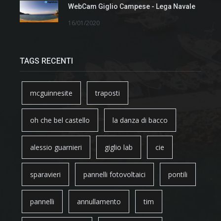
WebCam Giglio Campese - Lega Navale
16/01/2020
TAGS RECENTI
mcguinnesite
traposti
oh che bel castello
la danza di bacco
alessio guarnieri
giglio lab
cie
sparavieri
pannelli fotovoltaici
pontili
pannelli
annullamento
tim