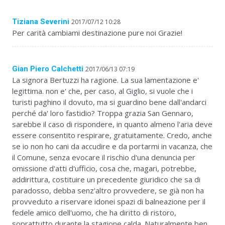
Tiziana Severini
2017/07/12 10:28
Per carità cambiami destinazione pure noi Grazie!
Gian Piero Calchetti
2017/06/13 07:19
La signora Bertuzzi ha ragione. La sua lamentazione e'
legittima. non e' che, per caso, al Giglio, si vuole che i
turisti paghino il dovuto, ma si guardino bene dall'andarci
perché da' loro fastidio? Troppa grazia San Gennaro,
sarebbe il caso di rispondere, in quanto almeno l'aria deve
essere consentito respirare, gratuitamente. Credo, anche
se io non ho cani da accudire e da portarmi in vacanza, che
il Comune, senza evocare il rischio d'una denuncia per
omissione d'atti d'ufficio, cosa che, magari, potrebbe,
addirittura, costituire un precedente giuridico che sa di
paradosso, debba senz'altro provvedere, se già non ha
provveduto a riservare idonei spazi di balneazione per il
fedele amico dell'uomo, che ha diritto di ristoro,
soprattutto durante la stagione calda. Naturalmente ben