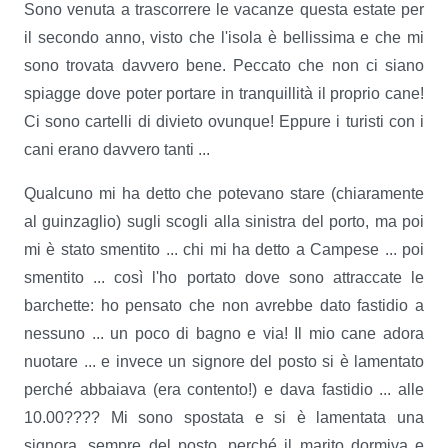
Sono venuta a trascorrere le vacanze questa estate per
il secondo anno, visto che l'isola è bellissima e che mi
sono trovata davvero bene. Peccato che non ci siano
spiagge dove poter portare in tranquillità il proprio cane!
Ci sono cartelli di divieto ovunque! Eppure i turisti con i
cani erano davvero tanti ...
Qualcuno mi ha detto che potevano stare (chiaramente
al guinzaglio) sugli scogli alla sinistra del porto, ma poi
mi è stato smentito ... chi mi ha detto a Campese ... poi
smentito ... così l'ho portato dove sono attraccate le
barchette: ho pensato che non avrebbe dato fastidio a
nessuno ... un poco di bagno e via! Il mio cane adora
nuotare ... e invece un signore del posto si è lamentato
perché abbaiava (era contento!) e dava fastidio ... alle
10.00???? Mi sono spostata e si è lamentata una
signora, sempre del posto, perché il marito dormiva e