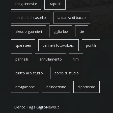
mcguinnesite
traposti
oh che bel castello
la danza di bacco
alessio guarnieri
giglio lab
cie
sparavieri
pannelli fotovoltaici
pontili
pannelli
annullamento
tim
diritto allo studio
borse di studio
navigazione
balneazione
diportismo
Elenco Tags GiglioNews.it