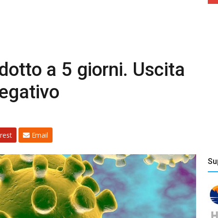
dotto a 5 giorni. Uscita
egativo
i
rest
Email
Su