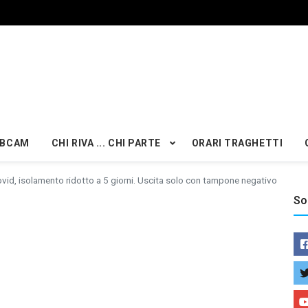
BCAM
CHI RIVA ... CHI PARTE
ORARI TRAGHETTI
vid, isolamento ridotto a 5 giorni. Uscita solo con tampone negativo
So