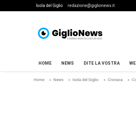
Skip to main content
Isola del Giglio
redazione@giglionews.it
HOME
NEWS
DITE LA VOSTRA
WE
Home
News
Isola del Giglio
Cronaca
Co