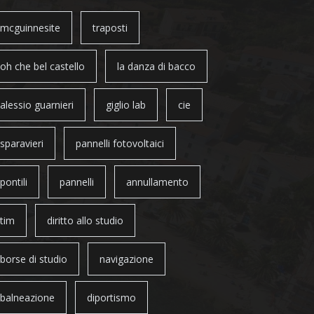
mcguinnesite
traposti
oh che bel castello
la danza di bacco
alessio guarnieri
giglio lab
cie
sparavieri
pannelli fotovoltaici
pontili
pannelli
annullamento
tim
diritto allo studio
borse di studio
navigazione
balneazione
diportismo