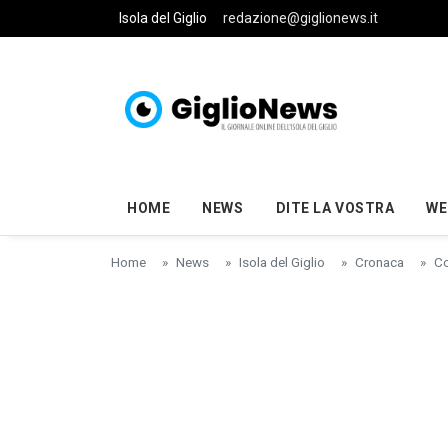
Skip to main content
Isola del Giglio
redazione@giglionews.it
HOME
NEWS
DITE LA VOSTRA
WE
Home
News
Isola del Giglio
Cronaca
Co