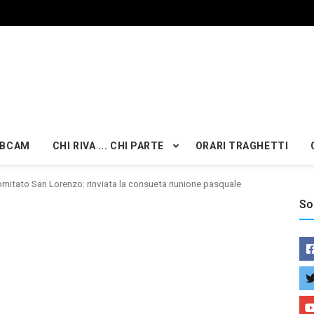
BCAM
CHI RIVA ... CHI PARTE
ORARI TRAGHETTI
mitato San Lorenzo: rinviata la consueta riunione pasquale
So