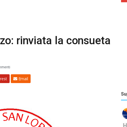
o: rinviata la consueta
mmenti
rest
Email
Su