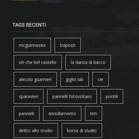
16/01/2020
TAGS RECENTI
mcguinnesite
traposti
oh che bel castello
la danza di bacco
alessio guarnieri
giglio lab
cie
sparavieri
pannelli fotovoltaici
pontili
pannelli
annullamento
tim
diritto allo studio
borse di studio