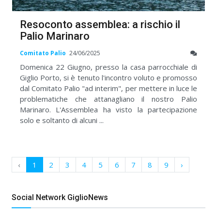
Resoconto assemblea: a rischio il
Palio Marinaro
Comitato Palio
24/06/2025
Domenica 22 Giugno, presso la casa parrocchiale di
Giglio Porto, si è tenuto l'incontro voluto e promosso
dal Comitato Palio "ad interim", per mettere in luce le
problematiche che attanagliano il nostro Palio
Marinaro. L'Assemblea ha visto la partecipazione
solo e soltanto di alcuni ...
‹
1
2
3
4
5
6
7
8
9
›
Social Network GiglioNews