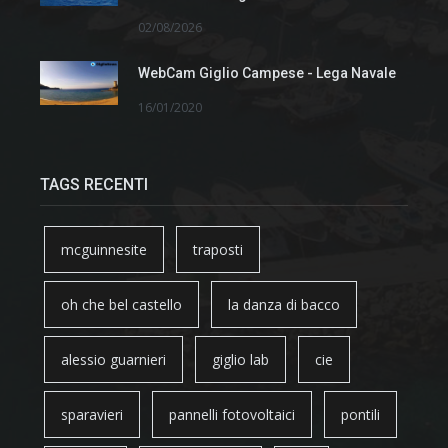
02/08/2026
WebCam Giglio Campese - Lega Navale
16/01/2020
TAGS RECENTI
mcguinnesite
traposti
oh che bel castello
la danza di bacco
alessio guarnieri
giglio lab
cie
sparavieri
pannelli fotovoltaici
pontili