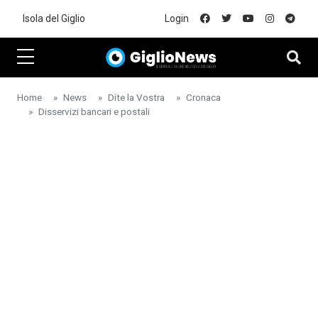
Skip to main content
Isola del Giglio
Login
Home
News
Dite la Vostra
Cronaca
Disservizi bancari e postali